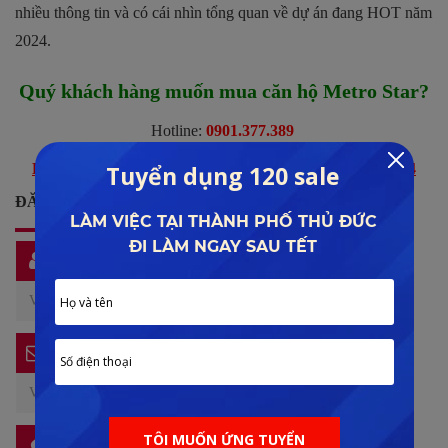
nhiều thông tin và có cái nhìn tổng quan về dự án đang HOT năm
2024.
Quý khách hàng muốn mua căn hộ Metro Star?
Hotline:
0901.377.389
Hoặc bấm đăng ký nhận thông tin và bảng giá năm 2024
ĐĂNG KÝ NHẬN THÔNG TIN DỰ ÁN