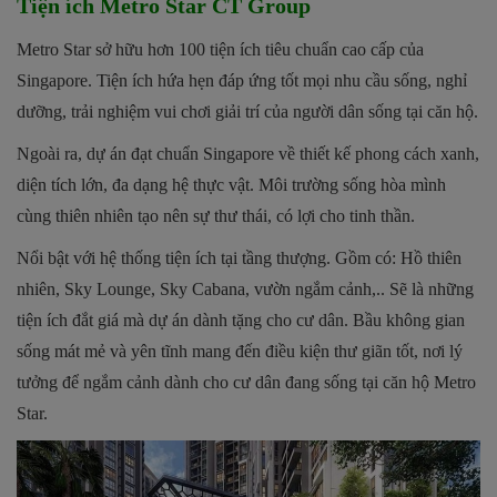
Tiện ích Metro Star CT Group
Metro Star sở hữu hơn 100 tiện ích tiêu chuẩn cao cấp của
Singapore. Tiện ích hứa hẹn đáp ứng tốt mọi nhu cầu sống, nghỉ
dưỡng, trải nghiệm vui chơi giải trí của người dân sống tại căn hộ.
Ngoài ra, dự án đạt chuẩn Singapore về thiết kế phong cách xanh,
diện tích lớn, đa dạng hệ thực vật. Môi trường sống hòa mình
cùng thiên nhiên tạo nên sự thư thái, có lợi cho tinh thần.
Nổi bật với hệ thống tiện ích tại tầng thượng. Gồm có: Hồ thiên
nhiên, Sky Lounge, Sky Cabana, vườn ngắm cảnh,.. Sẽ là những
tiện ích đắt giá mà dự án dành tặng cho cư dân. Bầu không gian
sống mát mẻ và yên tĩnh mang đến điều kiện thư giãn tốt, nơi lý
tưởng để ngắm cảnh dành cho cư dân đang sống tại căn hộ Metro
Star.