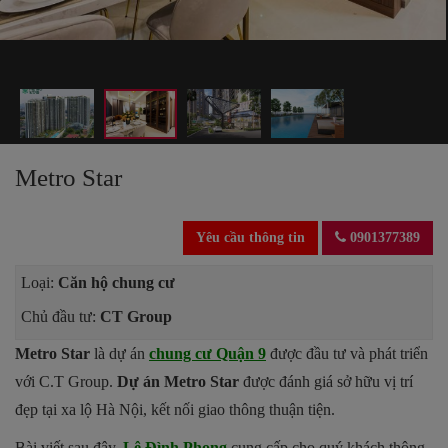
Metro Star
Yêu cầu thông tin
0901377389
Loại:
Căn hộ chung cư
Chủ đầu tư:
CT Group
Metro Star
là dự án
chung cư Quận 9
được đầu tư và phát triển
với C.T Group.
Dự án Metro Star
được đánh giá sở hữu vị trí
đẹp tại xa lộ Hà Nội, kết nối giao thông thuận tiện.
Bài viết sau đây,
Lê Đình Phong
cung cấp cho quý khách thông