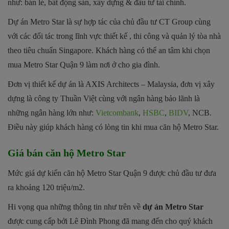
như: bán lẻ, bất động sản, xây dựng & đầu tư tài chính.
Dự án Metro Star là sự hợp tác của chủ đầu tư CT Group cùng
với các đối tác trong lĩnh vực thiết kế , thi công và quản lý tòa nhà
theo tiêu chuẩn Singapore. Khách hàng có thể an tâm khi chọn
mua Metro Star Quận 9 làm nơi ở cho gia đình.
Đơn vị thiết kế dự án là AXIS Architects – Malaysia, đơn vị xây
dựng là công ty Thuần Việt cùng với ngân hàng bảo lãnh là
những ngân hàng lớn như:
Vietcombank
,
HSBC
,
BIDV
, NCB.
Điều này giúp khách hàng có lòng tin khi mua căn hộ Metro Star.
Giá bán căn hộ Metro Star
Mức giá dự kiến căn hộ Metro Star Quận 9 được chủ đầu tư đưa
ra khoảng 120 triệu/m2.
Hi vọng qua những thông tin như trên về
dự án Metro Star
được cung cấp bởi Lê Đình Phong đã mang đến cho quý khách