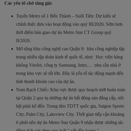
Các yếu tố chờ tăng giá:
Tuyến Metro số 1 Bến Thành – Suối Tiên: Dự kiến sẽ
chính thức đưa vào hoạt động vào quý III/2020. Sớm hơn
thời điểm bàn giao dự án Metro Star CT Group quý
II/2020.
Mở rộng khu công nghệ cao Quận 9: khu công nghiệp tập
trung nhiều tập đoàn kinh tế quốc tế, như: Học viện hàng
không VietJet, công ty Samsung, Inter,… nhu cầu nhà ở
trong khu vực sẽ rất lớn. Đây là yếu tố tác động mạnh đến
tính thanh khoản cao của dự án.
Nam Rạch Chiếc: Khu vực được quy hoạch mới hoàn toàn
tại Quận 2 quy tụ những dự án bất động sản đẳng cấp, nổi
bật phải kể đến: Trung tâm TDTT quốc gia, Saigon Sports
City, Palm City, Lakeview City. Thời gian tiếp cận khoảng
6 phút nên dự án Metro Star Quận 9 nhận được những tác
động tích cực theo quy luật “ vết dầu loang ”.