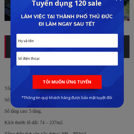
Phối cảnh phân khu Marina Square
Quý khách hàng quan tâm có thể tham khảo thông tin và
đánh giá chi tiết tại:
Marina Square Hạ Long
Harbor Bay Hạ Long – nhà phố thương mại,
shophouse
Tổng diện tích: 13,7ha.
Số lượng căn: 375 căn nhà phố.
Số tầng cao: 5 tầng.
Kích thước lô đất: 74 – 237m2.
Tổng diện tích sàn xây dựng: 309 – 893m2.