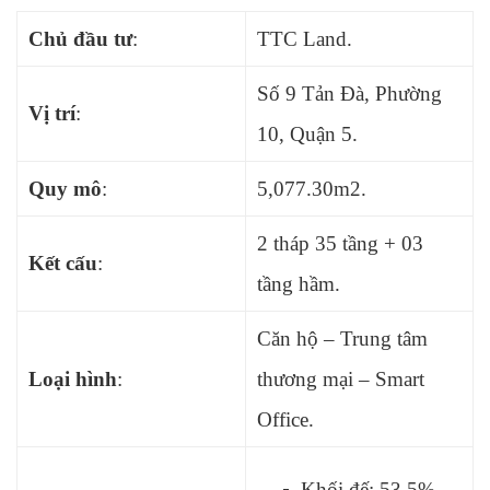
Chủ đầu tư
:
TTC Land.
Số 9 Tản Đà, Phường
Vị trí
:
10, Quận 5.
Quy mô
:
5,077.30m2.
2 tháp 35 tầng + 03
Kết cấu
:
tầng hầm.
Căn hộ – Trung tâm
Loại hình
:
thương mại – Smart
Office.
Khối đế: 53,5%.