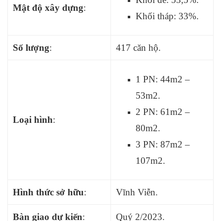
Mật độ xây dựng
:
Khối tháp: 33%.
Số lượng
:
417 căn hộ.
1 PN: 44m2 –
53m2.
2 PN: 61m2 –
Loại hình
:
80m2.
3 PN: 87m2 –
107m2.
Hình thức sở hữu
:
Vĩnh Viễn.
Bàn giao dự kiến
:
Quý 2/2023.