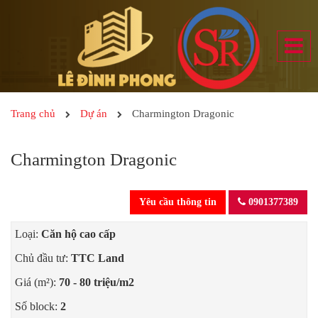
Trang chủ
Dự án
Charmington Dragonic
Charmington Dragonic
Yêu cầu thông tin
0901377389
Loại:
Căn hộ cao cấp
Chủ đầu tư:
TTC Land
Giá (m²):
70 - 80 triệu/m2
Số block:
2