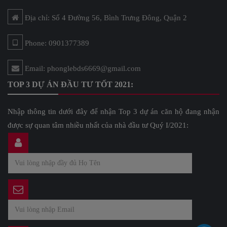
Địa chỉ: Số 4 Đường 56, Bình Trưng Đông, Quận 2
Phone: 0901377389
Email: phonglebds6669@gmail.com
TOP 3 DỰ ÁN ĐẦU TƯ TỐT 2021:
Nhập thông tin dưới đây để nhận Top 3 dự án căn hộ đang nhận
được sự quan tâm nhiều nhất của nhà đầu tư Quý I/2021: