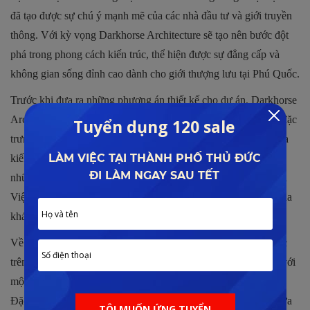
đã tạo được sự chú ý mạnh mẽ của các nhà đầu tư và giới truyền
thông. Với kỳ vọng Darkhorse Architecture sẽ tạo nên bước đột
phá trong phong cách kiến trúc, thể hiện được sự đẳng cấp và
không gian sống đỉnh cao dành cho giới thượng lưu tại Phú Quốc.
Trước khi đưa ra những phương án thiết kế cho dự án, Darkhorse
Architecture đã có thời gian tìm hiểu và phân tích nét văn hóa đặc
trưng của người dân Việt Nam, cùng với sự kết hợp hài hòa của
kiến trúc hiện đại phương Tây. Điều này sẽ giúp tạo ra những
những công trình kiến trúc phù hợp với đời sống của người dân
Việt cũng như mang lại nhiều sự khác biệt, đáp ứng nhu cầu của
khách du lịch quốc tế.
Về tổng thể, khu đô thị Meyhomes Capital Phú Quốc sẽ khoác
trên mình không gian kiến trúc châu Âu làm chủ đạo, kết hợp với
một số yếu tố của kiến trúc theo văn hóa của người Việt Nam.
Đặc biệt không gian sống tại đây có sự hoa quyền tuyệt vời giữa