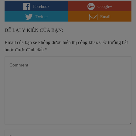
Facebook
Google+
Twitter
Email
ĐỂ LẠI Ý KIẾN CỦA BẠN:
Email của bạn sẽ không được hiển thị công khai.
Các trường bắt
buộc được đánh dấu
*