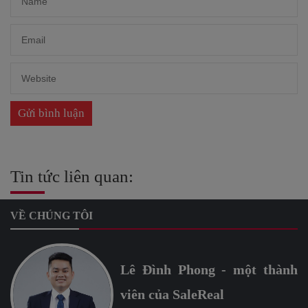
Tin tức liên quan:
VỀ CHÚNG TÔI
Lê Đình Phong - một thành
viên của SaleReal