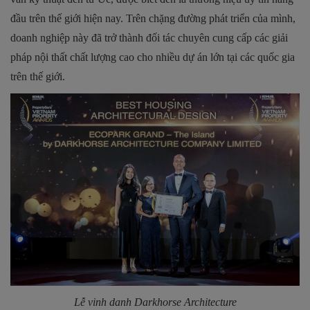
đầu trên thế giới hiện nay. Trên chặng đường phát triển của mình,
doanh nghiệp này đã trở thành đối tác chuyên cung cấp các giải
pháp nội thất chất lượng cao cho nhiều dự án lớn tại các quốc gia
trên thế giới.
Lễ vinh danh Darkhorse Architecture