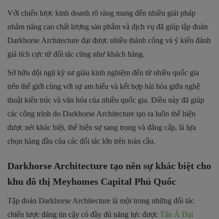
Với chiến lược kinh doanh rõ ràng mang đến nhiều giải pháp
nhằm nâng cao chất lượng sản phẩm và dịch vụ đã giúp tập đoàn
Darkhorse Architecture đạt được nhiều thành công và ý kiến đánh
giá tích cực từ đối tác cũng như khách hàng.
Sở hữu đội ngũ kỹ sư giàu kinh nghiệm đến từ nhiều quốc gia
trên thế giới cùng với sự am hiểu và kết hợp hài hòa giữa nghệ
thuật kiến trúc và văn hóa của nhiều quốc gia. Điều này đã giúp
các công trình do Darkhorse Architecture tạo ra luôn thể hiện
được nét khác biệt, thể hiện sự sang trọng và đẳng cấp, là lựa
chọn hàng đầu của các đối tác lớn trên toàn cầu.
Darkhorse Architecture tạo nên sự khác biệt cho
khu đô thị Meyhomes Capital Phú Quốc
Tập đoàn Darkhorse Architecture là một trong những đối tác
chiến lược đáng tin cậy có đầy đủ năng lực được
Tân Á Đại