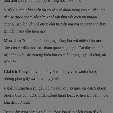
đưa đón con em đi học hay trường học ở xa nhà.
Y tế:
Có hẳn bệnh viện và cơ sở y tế dành riêng cho cư dân, cư
dân sẽ được chăm sóc sức khoẻ tận tình với dịch vụ nhanh
chóng.Tiện ích về y tế được đầu tư hiện đại với các trang thiết bị
tân tiến hàng đầu hiện nay .
Mua sắm:
Trung tâm thương mại rộng lớn với nhiều khu mua
sắm cho cư dân thoả sức tham quan chọn lựa . Tại đây có nhiều
mặt hàng với các thương hiệu lớn có chất lượng , giá cả cũng rất
hấp dẫn .
Giải trí:
Trung tâm vui chơi giải trí, công viên xanh cho bạn
những phút giây xả stress tuyệt vời.
Ngoài những tiện ích đầy đủ mà nội khu sở hữu, cư dân SaiGon
Sports City còn được thừa hưởng hàng loạt các tiện ích bên ngoài
khu dân cư như:
Trung tâm mua sắm và siêu thị rộng lớn nằm cách chưa đầy 5