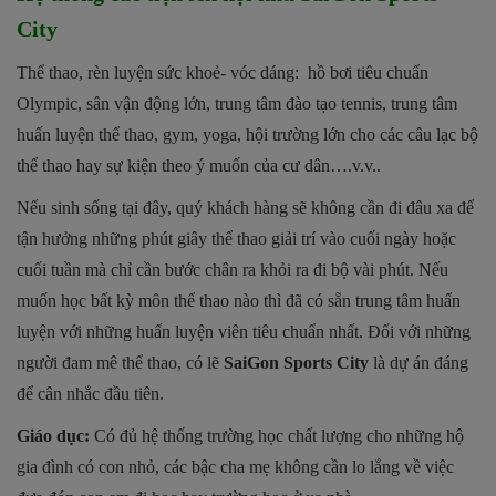
City
Thể thao, rèn luyện sức khoẻ- vóc dáng: hồ bơi tiêu chuẩn
Olympic, sân vận động lớn, trung tâm đào tạo tennis, trung tâm
huấn luyện thể thao, gym, yoga, hội trường lớn cho các câu lạc bộ
thể thao hay sự kiện theo ý muốn của cư dân….v.v..
Nếu sinh sống tại đây, quý khách hàng sẽ không cần đi đâu xa để
tận hưởng những phút giây thể thao giải trí vào cuối ngày hoặc
cuối tuần mà chỉ cần bước chân ra khỏi ra đi bộ vài phút. Nếu
muốn học bất kỳ môn thể thao nào thì đã có sẵn trung tâm huấn
luyện với những huấn luyện viên tiêu chuẩn nhất. Đối với những
người đam mê thể thao, có lẽ
SaiGon Sports City
là dự án đáng
để cân nhắc đầu tiên.
Giáo dục:
Có đủ hệ thống trường học chất lượng cho những hộ
gia đình có con nhỏ, các bậc cha mẹ không cần lo lắng về việc