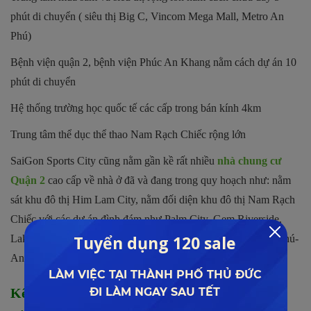
phút di chuyển ( siêu thị Big C, Vincom Mega Mall, Metro An
Phú)
Bệnh viện quận 2, bệnh viện Phúc An Khang nằm cách dự án 10
phút di chuyển
Hệ thống trường học quốc tế các cấp trong bán kính 4km
Trung tâm thể dục thể thao Nam Rạch Chiếc rộng lớn
SaiGon Sports City cũng nằm gần kề rất nhiều
nhà chung cư
Quận 2
cao cấp về nhà ở đã và đang trong quy hoạch như: nằm
sát khu đô thị Him Lam City, nằm đối diện khu đô thị Nam Rạch
Chiếc với các dự án đình đám như Palm City, Gem Riverside,
Lakeview City, cách khu đô thị City Horse và khu đô thị An Phú-
An Khánh, khu Thảo Điền tầm 4-5 phút di chuyển….
Kết nối giao thông của dự án SaiGon Sports