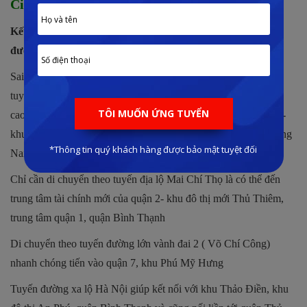
City
Kết nối giao thông nhanh chóng, linh hoạt với các tuyến
đường cao tốc, đại lộ rộng lớn
SaiGon Sports City càng trở nên đắt giá khi sở hữu mặt tiền là
tuyến đường cao tốc TP HCM- Long Thành- Dầu Giây. Tuyến
cao tốc này sẽ giúp di chuyển nhanh chóng từ dự án tới quận 9-
khu công nghệ cao, quận Thủ Đức và các tỉnh lân cận như Đồng
Nai, Vũng Tàu.
Chỉ cần di chuyển theo tuyến địa lộ Mai Chí Thọ là có thể đến
trung tâm tài chính mới của quận 2- khu đô thị mới Thủ Thiêm,
trung tâm quận 1, quận Bình Thạnh
Di chuyển theo tuyến đường lớn vành đai 2 ( Võ Chí Công)
nhanh chóng tiến vào quận 7, khu Phú Mỹ Hưng
Tuyến đường xa lộ Hà Nội giúp kết nối với khu Thảo Điền, khu