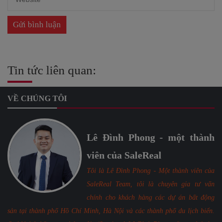
Tin tức liên quan:
VỀ CHÚNG TÔI
Lê Đình Phong - một thành
viên của SaleReal
Tôi là Lê Đình Phong - Một thành viên của
SaleReal Team, tôi là chuyên gia tư vấn
chính cho khách hàng các dự án bất động
sản tại thành phố Hồ Chí Minh, Hà Nội và các thành phố du lịch biển.