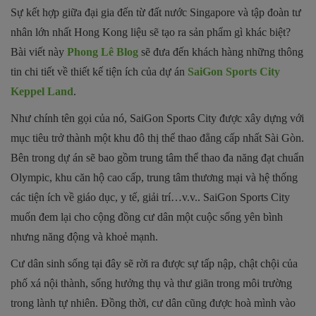
Sự kết hợp giữa đại gia đến từ đất nước Singapore và tập đoàn tư
nhân lớn nhất Hong Kong liệu sẽ tạo ra sản phẩm gì khác biệt?
Bài viết này
Phong Lê Blog
sẽ đưa đến khách hàng những thông
tin chi tiết về thiết kế tiện ích của dự án
SaiGon Sports City
Keppel Land
.
Như chính tên gọi của nó, SaiGon Sports City được xây dựng với
mục tiêu trở thành một khu đô thị thể thao đẳng cấp nhất Sài Gòn.
Bên trong dự án sẽ bao gồm trung tâm thể thao đa năng đạt chuẩn
Olympic, khu căn hộ cao cấp, trung tâm thương mại và hệ thống
các tiện ích về giáo dục, y tế, giải trí…v.v.. SaiGon Sports City
muốn đem lại cho cộng đồng cư dân một cuộc sống yên bình
nhưng năng động và khoẻ mạnh.
Cư dân sinh sống tại đây sẽ rời ra được sự tấp nập, chật chội của
phố xá nội thành, sống hưởng thụ và thư giãn trong môi trường
trong lành tự nhiên. Đồng thời, cư dân cũng được hoà mình vào