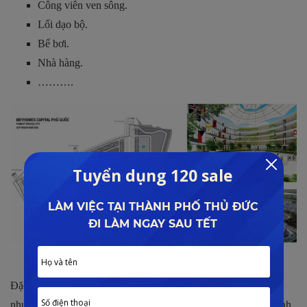
Công viên ven sông.
Lối dạo bộ.
Bể bơi.
Nhà hàng.
……….
Tiện ích phân khu Crystal Tiger
Đặc biệt cư dân tại đây có thể tận hưởng trọn vẹn mọi tiện ích
như: phòng khám đa khoa quốc tế, trường học quốc tế, khu hành