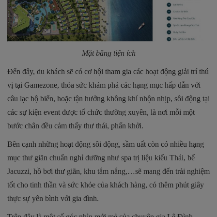
Mặt bằng tiện ích
Đến đây, du khách sẽ có cơ hội tham gia các hoạt động giải trí thú
vị tại Gamezone, thỏa sức khám phá các hạng mục hấp dẫn với
câu lạc bộ biển, hoặc tận hưởng không khí nhộn nhịp, sôi động tại
các sự kiện event được tổ chức thường xuyên, là nơi mỗi một
bước chân đều cảm thấy thư thái, phấn khởi.
Bên cạnh những hoạt động sôi động, sầm uất còn có nhiều hạng
mục thư giãn chuẩn nghỉ dưỡng như spa trị liệu kiểu Thái, bể
Jacuzzi, hồ bơi thư giãn, khu tắm nắng,…sẽ mang đến trải nghiệm
tốt cho tinh thần và sức khỏe của khách hàng, có thêm phút giây
thực sự yên bình với gia đình.
Trên đây là một số góc nhìn mới mẻ của chuyên gia Lê Đình