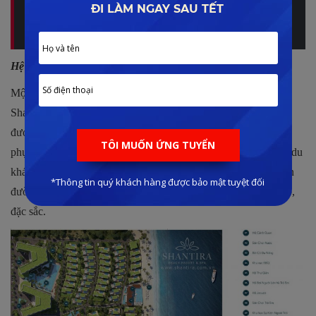
đội ngũ Lê Đình Phong, xem ngay bài viết:
SHANTIRA
HỘI AN
Hệ thống tiện ích 5 sao đẳng cấp tiêu chuẩn quốc tế
Một trong những lý do làm nên sức hút của dự án nghỉ dưỡng
Shantira Hội An là hệ thống tiện ích nội khu đẳng cấp đỉnh cao
được chủ đầu tư mạnh tay đầu tư bên trong dự án, không chỉ
phục vụ tốt cho nhu cầu an cư, nghỉ dưỡng của khách hàng và du
khách mà còn mở ra nhiều trải nghiệm khám phá thú vị, là thiên
đường hạ thế đích thực với các hạng mục nghỉ dưỡng đẳng cấp,
đặc sắc.