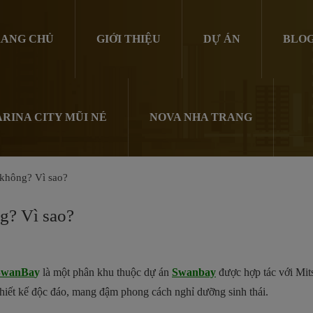
ANG CHỦ
GIỚI THIỆU
DỰ ÁN
BLO
RINA CITY MŨI NÉ
NOVA NHA TRANG
không? Vì sao?
g? Vì sao?
 SwanBa
y
là một phân khu thuộc dự án
Swanbay
được hợp tác với Mits
 thiết kế độc đáo, mang đậm phong cách nghỉ dưỡng sinh thái.