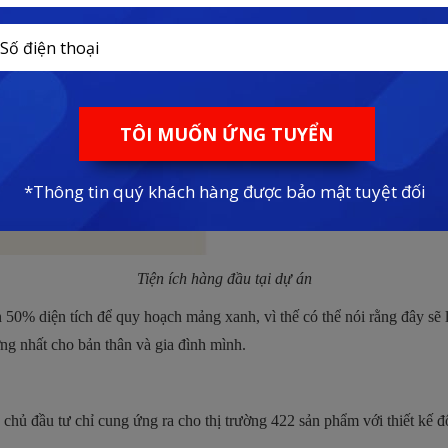
Tiện ích hàng đầu tại dự án
 50% diện tích để quy hoạch mảng xanh, vì thế có thể nói rằng đây sẽ
ng nhất cho bản thân và gia đình mình.
chủ đầu tư chỉ cung ứng ra cho thị trường 422 sản phẩm với thiết kế độ