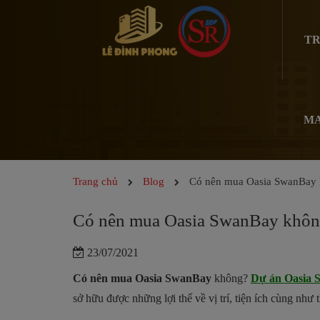
TR
MA
Trang chủ
Blog
Có nên mua Oasia SwanBay 
Có nên mua Oasia SwanBay khôn
23/07/2021
Có nên mua Oasia SwanBay
không?
Dự án Oasia
sở hữu được những lợi thế về vị trí, tiện ích cùng như