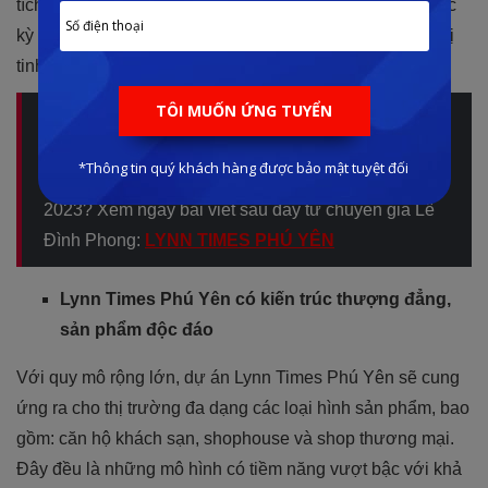
tích rất lớn để trang bị những công trình tiện ích xanh cực
kỳ đẳng cấp. Đem đến một cuộc sống an nhiên với giá trị
tinh thần bền vững.
Quý khách hàng quan tâm đến dự án? Muốn cập
nhật các thông tin chi tiết về chủ đầu tư, mặt bằng
quy hoạch, tiến độ thi công của dự án mới nhất
2023? Xem ngay bài viết sau đây từ chuyên gia Lê
Đình Phong:
LYNN TIMES PHÚ YÊN
Lynn Times Phú Yên có kiến trúc thượng đẳng,
sản phẩm độc đáo
Với quy mô rộng lớn, dự án Lynn Times Phú Yên sẽ cung
ứng ra cho thị trường đa dạng các loại hình sản phẩm, bao
gồm: căn hộ khách sạn, shophouse và shop thương mại.
Đây đều là những mô hình có tiềm năng vượt bậc với khả