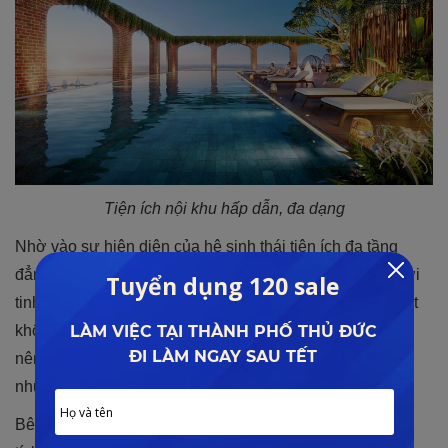
Tiện ích nội khu hấp dẫn, đa dạng
Nhờ vào sự hiện diện của hệ sinh thái tiện ích đa tầng
đẳng cấp, du khách sẽ được đắm mình trong một thế giới
tinh hoa cực kỳ đẳng cấp, tận hưởng được cho mình một
không gian nghỉ dưỡng hoàn hảo. Hứa hẹn sẽ kiến tạo
nên điểm đến đậm chất thăng hoa, mỗi bước đi sẽ là
những trải nghiệm của sự xa xỉ, đẳng cấp.
Bên cạnh đó, chủ đầu tư cũng sẽ dành ra một phần diện