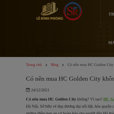
TR
MA
Trang chủ
Blog
Có nên mua HC Golden City
Có nên mua HC Golden City khôn
24/12/2021
Có nên mua HC Golden City
không? Vì sao?
HC Go
Hà Nội. Sở hữu vẻ đẹp đương đại nổi bật, hòa quyện 
những điểm hẹn an cư hoàn hảo cho người dân Hà thàn