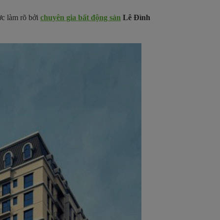
ợc làm rõ bởi
chuyên gia bất động sản
Lê Đình