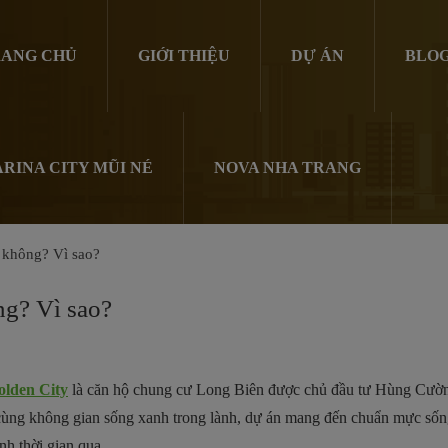
ANG CHỦ
GIỚI THIỆU
DỰ ÁN
BLO
RINA CITY MŨI NÉ
NOVA NHA TRANG
 không? Vì sao?
g? Vì sao?
lden City
là căn hộ chung cư Long Biên được chủ đầu tư Hùng Cường
cùng không gian sống xanh trong lành, dự án mang đến chuẩn mực sống
h thời gian qua.