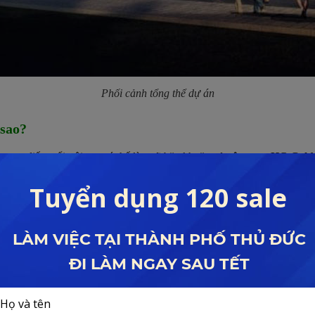
Phối cảnh tổng thể dự án
sao?
 ưu điểm nổi trội sau có thể làm rõ băn khoăn
có nên mua HC Gold
tâm
m giữa trung tâm Quận Long Biên – Là viên ngọc quý của bất động sản t
 vị trí đắt giá, sở hữu nhiều tiềm năng vượt bậc. Từ đây chỉ cách
2
km để
ơng Dương.