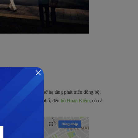
en City
:
hủ đô Hà Nội, có cơ sở hạ tầng phát triển đồng bộ,
 đến trung tâm thành phố, đến
hồ Hoàn Kiếm
, có cả