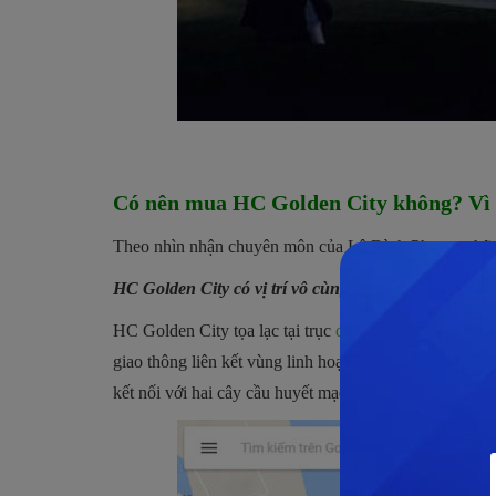
Có nên mua HC Golden City không? Vì 
Theo nhìn nhận chuyên môn của Lê Đình Phong, những
HC Golden City có vị trí vô cùng đắt giá giữa trung 
HC Golden City tọa lạc tại trục
đường Hồng Tiến
, nằ
giao thông liên kết vùng linh hoạt, giúp dự án có được
kết nối với hai cây cầu huyết mạch Vĩnh Tuy và Chư