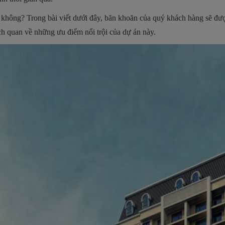
không? Trong bài viết dưới đây, băn khoăn của quý khách hàng sẽ đư
h quan về những ưu điểm nổi trội của dự án này.