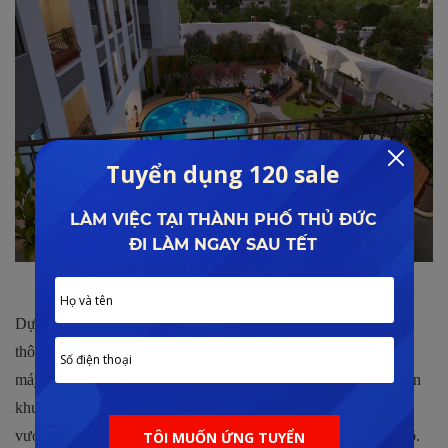
Tiện ích nội khu đa dạng và hấp dẫn
Dự án còn được trang bị hệ thống quản lý – vận hành cực kỳ
thông minh, khiến không gian sống hoàn hảo hơn như là thang
máy, an ninh, phòng cháy chữa cháy, hầm đỗ xe,… kiến tạo nên
khu chung cư không chỉ hiện đại cao cấp mà còn thông minh
vượt bậc, là nơi đáng sống dành cho cư dân tinh hoa của thủ đô.