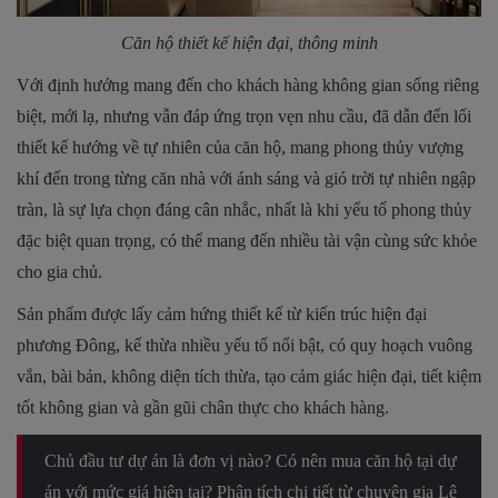
Căn hộ thiết kế hiện đại, thông minh
Với định hướng mang đến cho khách hàng không gian sống riêng
biệt, mới lạ, nhưng vẫn đáp ứng trọn vẹn nhu cầu, đã dẫn đến lối
thiết kế hướng về tự nhiên của căn hộ, mang phong thủy vượng
khí đến trong từng căn nhà với ánh sáng và gió trời tự nhiên ngập
tràn, là sự lựa chọn đáng cân nhắc, nhất là khi yếu tố phong thủy
đặc biệt quan trọng, có thể mang đến nhiều tài vận cùng sức khỏe
cho gia chủ.
Sản phẩm được lấy cảm hứng thiết kế từ kiến trúc hiện đại
phương Đông, kế thừa nhiều yếu tố nổi bật, có quy hoạch vuông
vắn, bài bản, không diện tích thừa, tạo cảm giác hiện đại, tiết kiệm
tốt không gian và gần gũi chân thực cho khách hàng.
Chủ đầu tư dự án là đơn vị nào? Có nên mua căn hộ tại dự
án với mức giá hiện tại? Phân tích chi tiết từ chuyên gia Lê