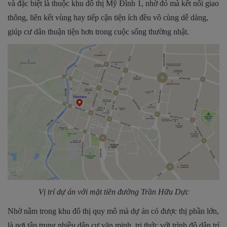
và đặc biệt là thuộc khu đô thị Mỹ Đình 1, nhờ đó mà kết nối giao
thông, liên kết vùng hay tiếp cận tiện ích đều vô cùng dễ dàng,
giúp cư dân thuận tiện hơn trong cuộc sống thường nhật.
Vị trí dự án với mặt tiền đường Trần Hữu Dực
Nhờ nằm trong khu đô thị quy mô mà dự án có được thị phần lớn,
là nơi tập trung nhiều dân cư văn minh, tri thức với trình độ dân trí