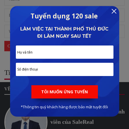
Tin tức liên quan:
VỀ CHÚNG TÔI
Lê Đình Phong - một thành
viên của SaleReal