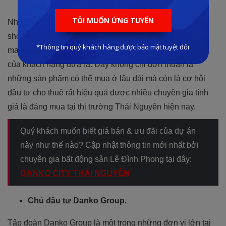
Thiết kế biệt thự và shophouse tại dự án
Nhiều loại hình sản phẩm được ra đời như liền kề,
shophouse và biệt thự với diện tích đa dạng hứa hẹn sẽ
mang đến những sản phẩm đáp ứng đầy đủ các tiêu chí
của khách hàng đưa ra. Đây không chỉ đơn thuần là
những sản phẩm có thể mua ở lâu dài mà còn là cơ hội
đầu tư cho thuê rất hiệu quả được nhiều chuyên gia tính
giá là đáng mua tại thị trường Thái Nguyên hiện nay.
Quý khách muốn biết giá bán & ưu đãi của dự án
này như thế nào? Cập nhật thông tin mới nhất bởi
chuyên gia bất động sản Lê Đình Phong tại đây:
DANKO CITY THÁI NGUYÊN
Chủ đầu tư Danko Group.
Tập đoàn Danko Group là một trong những đơn vị lớn tại