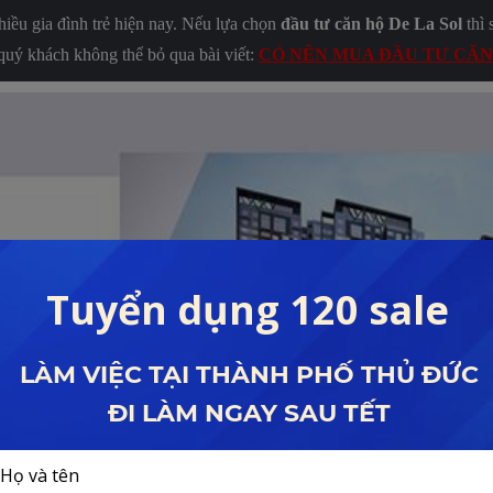
iều gia đình trẻ hiện nay. Nếu lựa chọn
đầu tư căn hộ De La Sol
thì 
quý khách không thể bỏ qua bài viết:
CÓ NÊN MUA ĐẦU TƯ CĂN