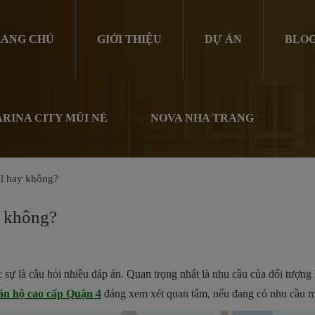
ANG CHỦ
GIỚI THIỆU
DỰ ÁN
BLO
RINA CITY MŨI NÉ
NOVA NHA TRANG
l hay không?
y không?
 sự là câu hỏi nhiều đáp án. Quan trọng nhất là nhu cầu của đối tượ
ăn hộ cao cấp Quận 4
đáng xem xét quan tâm, nếu đang có nhu cầu m