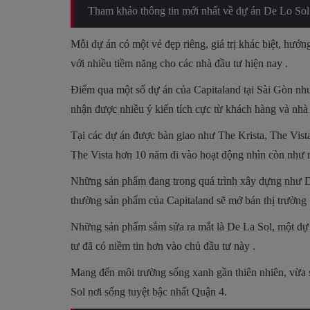
Tham khảo thông tin mới nhất về dự án De Lo Sol 
Mỗi dự án có một vẻ đẹp riêng, giá trị khác biệt, hướn
với nhiều tiềm năng cho các nhà đầu tư hiện nay .
Điểm qua một số dự án của Capitaland tại Sài Gòn nh
nhận được nhiều ý kiến tích cực từ khách hàng và nhà 
Tại các dự án được bàn giao như The Krista, The Vista,
The Vista hơn 10 năm đi vào hoạt động nhìn còn như m
Những sản phẩm đang trong quá trình xây dựng như D’
thường sản phẩm của Capitaland sẽ mở bán thị trường 
Những sản phẩm sắm sửa ra mắt là De La Sol, một dự 
tư đã có niềm tin hơn vào chủ đầu tư này .
Mang đến môi trường sống xanh gần thiên nhiên, vừa s
Sol nơi sống tuyệt bậc nhất Quận 4.