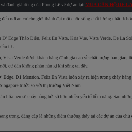
và đánh giá riêng của Phong Lê về dự án tại:
MUA CĂN HỘ DE LA
g đến nơi an cư cho giới thành đạt một cuộc sống chất lượng nhất. Khôn
ư D’ Edge Thảo Điền, Feliz En Vista, Kris Vue, Vista Verde, De La S
đầu tư .
 Vista Verde được khách hàng đánh giá cao về chất lượng bàn giao, tiệ
ới, cư dân không phàn nàn gì khi sống tại đây.
 Edge, D1 Mension, Feliz En Vista luôn xảy ra hiện tượng cháy hàng
Singapore trước so với thị trường Việt Nam.
án hứa hẹn sẽ cháy hàng bởi sở hữu nhiều yếu tố tiềm năng. Sau nhữn
ang trọng, đẳng cấp là những điểm thường thấy tại các dự án của chủ 