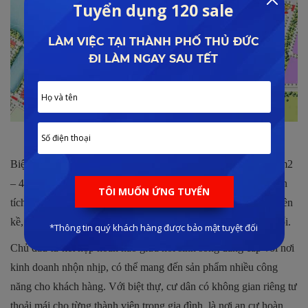
Mặt bằng tổng thể tại dự án
Biệt thự đơn lập trong phân khu có diện tích giao động từ 142m2
– 418m2, quy mô là 3 tầng nổi, biệt thự song lập tại đây có diện
tích 148m2 – 155m2, cũng xây dựng 3 tầng nổi. Đối với nhà liền
kề, được thiết kế với diện tích 90m2 – 145m2, có đến 4 tầng nổi.
Chủ đầu tư kết hợp hoàn hảo giữa nơi sinh sống đẳng cấp với nơi
kinh doanh nhộn nhịp, có thể mang đến sản phẩm nhiều công
năng cho khách hàng. Với biệt thự, cư dân có không gian riêng tư
thoải mái cho từng thành viên trong gia đình, là nơi an cư hoàn