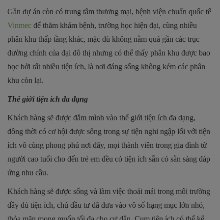
Gần dự án còn có trung tâm thương mại, bệnh viện chuẩn quốc tế
Vinmec
để thăm khám bệnh, trường học hiện đại, cùng nhiều
phân khu thấp tầng khác, mặc dù không nằm quá gần các trục
đường chính của đại đô thị nhưng có thể thấy phân khu được bao
bọc bởi rất nhiều tiện ích, là nơi đáng sống không kém các phân
khu còn lại.
Thế giới tiện ích đa dạng
Khách hàng sẽ được đắm mình vào thế giới tiện ích đa dạng,
đồng thời có cơ hội được sống trong sự tiện nghi ngập lối với tiện
ích vô cùng phong phú nơi đây, mọi thành viên trong gia đình từ
người cao tuổi cho đến trẻ em đều có tiện ích sẵn có sẵn sàng đáp
ứng nhu cầu.
Khách hàng sẽ được sống và làm việc thoải mái trong môi trường
đầy đủ tiện ích, chủ đầu tư đã đưa vào vô số hạng mục lớn nhỏ,
thỏa mãn mong muốn tối đa cho cư dân. Cụm tiện ích có thể kể