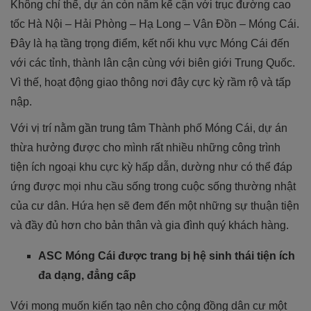
Không chỉ thế, dự án còn nằm kế cận với trục đường cao
tốc Hà Nội – Hải Phòng – Hạ Long – Vân Đồn – Móng Cái.
Đây là hạ tầng trọng điểm, kết nối khu vực Móng Cái đến
với các tỉnh, thành lân cận cùng với biên giới Trung Quốc.
Vì thế, hoạt động giao thông nơi đây cực kỳ rầm rộ và tấp
nập.
Với vị trí nằm gần trung tâm Thành phố Móng Cái, dự án
thừa hưởng được cho mình rất nhiều những công trình
tiện ích ngoại khu cực kỳ hấp dẫn, dường như có thể đáp
ứng được mọi nhu cầu sống trong cuộc sống thường nhật
của cư dân. Hứa hẹn sẽ đem đến một những sự thuận tiện
và đầy đủ hơn cho bản thân và gia đình quý khách hàng.
ASC Móng Cái được trang bị hệ sinh thái tiện ích
đa dạng, đẳng cấp
Với mong muốn kiến tạo nên cho cộng đồng dân cư một