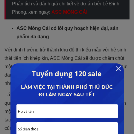
Phân tích và đánh giá chi tiết về dự án bởi Lê Đình
Phong, xem ngay:
ASC MÓNG CÁI
ASC Móng Cái có lối quy hoạch hiện đại, sản
phẩm đa dạng
Với định hướng trở thành khu đô thị kiểu mẫu với hệ sinh
thái tiện ích khép kín, ASC Móng Cái sẽ được chăm chút
một cách tỉ mỉ và chỉnh chu nhất để có thể kiến tạo nên cư
dân một phong cách sống mới mẻ, đậm chất thượng lưu
nhưng vẫn gần gũi với thiên nhiên sinh thái.
Tất cả các hạng mục tại dự án từ nhà ở, tiện ích, cảnh
quan cho đến hạ tầng giao thông đều sẽ được quy hoạch
một cách bài bản tại khu vị trí phù hợp. Từ đó có thể kiến
tạo nên một khu đô thị đẳng cấp, nơi vun đắp hạnh phúc
của gia đình quý khách hàng.