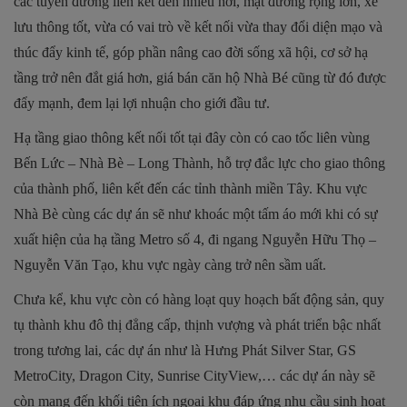
các tuyến đường liên kết đến nhiều nơi, mặt đường rộng lớn, xe
lưu thông tốt, vừa có vai trò về kết nối vừa thay đổi diện mạo và
thúc đẩy kinh tế, góp phần nâng cao đời sống xã hội, cơ sở hạ
tầng trở nên đắt giá hơn, giá bán căn hộ Nhà Bé cũng từ đó được
đẩy mạnh, đem lại lợi nhuận cho giới đầu tư.
Hạ tầng giao thông kết nối tốt tại đây còn có cao tốc liên vùng
Bến Lức – Nhà Bè – Long Thành, hỗ trợ đắc lực cho giao thông
của thành phố, liên kết đến các tỉnh thành miền Tây. Khu vực
Nhà Bè cùng các dự án sẽ như khoác một tấm áo mới khi có sự
xuất hiện của hạ tầng Metro số 4, đi ngang Nguyễn Hữu Thọ –
Nguyễn Văn Tạo, khu vực ngày càng trở nên sầm uất.
Chưa kể, khu vực còn có hàng loạt quy hoạch bất động sản, quy
tụ thành khu đô thị đẳng cấp, thịnh vượng và phát triển bậc nhất
trong tương lai, các dự án như là Hưng Phát Silver Star, GS
MetroCity, Dragon City, Sunrise CityView,… các dự án này sẽ
còn mang đến khối tiện ích ngoại khu đáp ứng nhu cầu sinh hoạt