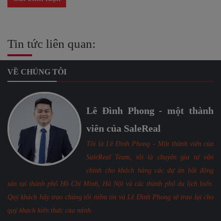
Tin tức liên quan:
VỀ CHÚNG TÔI
Lê Đình Phong - một thành
viên của SaleReal
Tôi là Lê Đình Phong - Một thành viên của
SaleReal Team, tôi là chuyên gia tư vấn
chính cho khách hàng các dự án bất động
sản tại thành phố Hồ Chí Minh, Hà Nội và các thành phố du lịch biển.
Quý khách hãy trao chúng tôi niềm tin và Lê Đình Phong sẽ trao lại cho
quý khách kiến thức của mình.