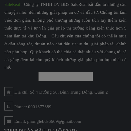
SaleReal
- Công ty TNHH DV BĐS SaleReal bắt đầu từ những câu
chuyện nhỏ, đến những giải pháp an cư và đầu tư. Chúng tôi làm
việc đơn giản, không phô trương nhưng luôn tích lũy thêm kiến
thức thực tế và tư vấn giải pháp thị trường bằng kiến thức hơn 9
năm làm tại khu Đông. Câu chuyện của chúng tôi có thể là mua
ở đâu sống tốt, dự án nào chủ đầu tư uy tín, giải pháp tài chính
nào phù hợp. Quý khách có thể chia sẻ thật nhiều với chúng tôi sẽ
cố gắng đem lại cho quý khách những giải pháp phù hợp nhất có
thể.
Địa chỉ: Số 4 Đường 56, Bình Trưng Đông, Quận 2
Phone: 0901377389
Email: phonglebds6669@gmail.com
TOP 3 DỰ ÁN ĐẦU TƯ TỐT 2021: