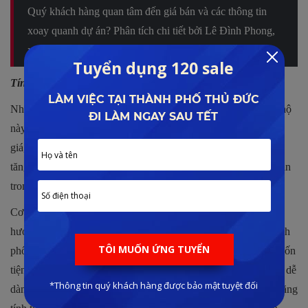
Quý khách hàng quan tâm đến giá bán và các thông tin
xoay quanh dự án? Phân tích chi tiết bởi Lê Đình Phong,
xem nhanh:
SUNRISE RIVERSIDE
Tính thanh khoản căn hộ cao
Nhờ vào thế mạnh về hạ tầng, vị trí và quy hoạch mà khu căn hộ
này có tốc độ phát triển đáng kinh ngạc, nhiều yếu tố chờ tăng
giá, điều kiện cần và đủ để nguồn cung bất động sản có giá trị
tăng trưởng mạnh, căn hộ Nhà Bè trở nên nóng bỏng và hấp dẫn
trong mắt cộng đồng đầu tư.
Cơ sở hạ tầng, dịch vụ tiện ích tại đây ngày càng phát triển, xu
hướng dịch chuyển về vùng ven ngoại ô mà không quá xa thành
phố đang tăng nhanh, cư dân không còn lo ngại vấn đề thiếu thốn
tiện ích dịch vụ, cũng vì thế mà căn hộ Nhà Bè có thể cho thuê dễ
dàng, đầu tư lướt sóng cùng chuyển nhượng tiềm năng, từ đó tăng