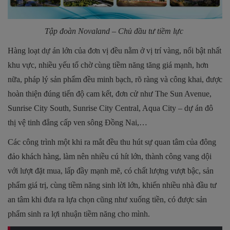
Tập đoàn Novaland – Chủ đầu tư tiềm lực
Hàng loạt dự án lớn của đơn vị đều nằm ở vị trí vàng, nổi bật nhất
khu vực, nhiều yếu tố chờ cùng tiềm năng tăng giá mạnh, hơn
nữa, pháp lý sản phẩm đều minh bạch, rõ ràng và công khai, được
hoàn thiện đúng tiến độ cam kết, đơn cử như The Sun Avenue,
Sunrise City South, Sunrise City Central, Aqua City – dự án đô
thị vệ tinh đẳng cấp ven sông Đồng Nai,…
Các công trình một khi ra mắt đều thu hút sự quan tâm của đông
đảo khách hàng, làm nên nhiều cú hít lớn, thành công vang dội
với lượt đặt mua, lấp đầy mạnh mẽ, có chất lượng vượt bậc, sản
phẩm giá trị, cùng tiềm năng sinh lời lớn, khiến nhiều nhà đầu tư
an tâm khi đưa ra lựa chọn cũng như xuống tiền, có được sản
phẩm sinh ra lợi nhuận tiềm năng cho mình.