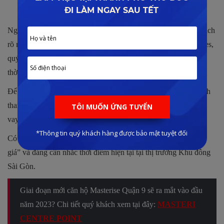
Hệ thống tiện ích cao cấp tại dự án Masteri
Ngoài ra, dự án còn sở hữu thủ tục pháp lý hoàn thiện, minh bạch
rõ ràng. Cộng thêm uy tín từ đơn vị chủ đầu tư Masterise Homes,
quý khách có thể đặt niềm tin vào tiến độ triển khai xây dựng,
thời gian bàn giao cũng như chất lượng căn hộ trong tương lai.
Để hỗ trợ khách mua căn hộ, chủ đầu tư đã ban hành chính sách
thanh toán hấp dẫn, nhiều ưu đãi chiết khấu “khủng” và hỗ trợ
vay vốn đến 70% giá trị sản phẩm từ Ngân hàng hỗ trợ.
Có thể thấy, Masteri Centre Point chính là cơ hội đầu tư “sáng
giá” và đáng cân nhắc thời điểm hiện tại tại thị trường Khu đông
Sài Gòn.
Giai đoạn mới căn hộ Masterise Quận 9 sẽ ra mắt vào đầu
năm 2023? Chi tiết quý khách xem tại đây:
MASTERI
CENTRE POINT