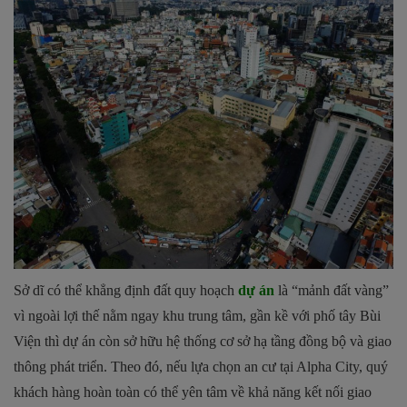
Sở dĩ có thể khẳng định đất quy hoạch
dự án
là “mảnh đất vàng”
vì ngoài lợi thế nằm ngay khu trung tâm, gần kề với phố tây Bùi
Viện thì dự án còn sở hữu hệ thống cơ sở hạ tầng đồng bộ và giao
thông phát triển. Theo đó, nếu lựa chọn an cư tại Alpha City, quý
khách hàng hoàn toàn có thể yên tâm về khả năng kết nối giao