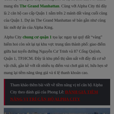
mang tên
The Grand Manhattan
. Cùng với Alpha City thì đây
là 2 căn hộ cao cấp Quận 1 nằm trên 2 mảnh đất vàng cuối cùng
của Quận 1. Dự án The Grand Manhattan sẽ bán gần như cùng
lúc mới dự án của Alpha King.
Alpha City
chung cư quận 1
tọa lạc ngay tại quỹ đất “vàng”
hiếm hoi còn sót lại tại khu vực trung tâm thành phố: giao điểm
giữa hai tuyến đường Nguyễn Cư Trinh và 87 Cống Quỳnh,
Quận 1, TP.HCM. Đây là khu phố thị sầm uất với đầy đủ cơ sở
vật chất, gần kề với rất nhiều tụ điểm vui chơi giải trí, hứa hẹn sẽ
mang lại tiềm năng tăng giá và tỉ lệ thanh khoản cao.
Tham khảo thêm bài viết về tiềm năng vị trí căn hộ Alpha
City theo đánh giá của Phong Lê:
ĐÁNH GIÁ TIỀM
NĂNG VỊ TRÍ CĂN HỘ ALPHA CITY