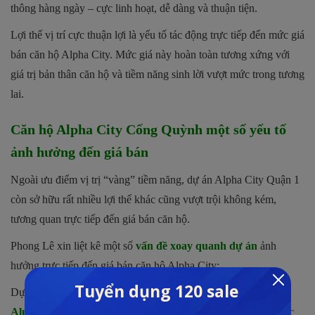
thông hàng ngày – cực linh hoạt, dễ dàng và thuận tiện.
Lợi thế vị trí cực thuận lợi là yếu tố tác động trực tiếp đến mức giá
bán căn hộ Alpha City. Mức giá này hoàn toàn tương xứng với
giá trị bản thân căn hộ và tiềm năng sinh lời vượt mức trong tương
lai.
Căn hộ Alpha City Cống Quỳnh một số yếu tố
ảnh hưởng đến giá bán
Ngoài ưu điểm vị trị “vàng” tiềm năng, dự án Alpha City Quận 1
còn sở hữu rất nhiều lợi thế khác cũng vượt trội không kém,
tương quan trực tiếp đến giá bán căn hộ.
Phong Lê xin liệt kê một số
vấn đề xoay quanh dự án
ảnh
hưởng trực tiếp đến giá bán căn hộ Alpha City:
Dự án được đầu tư phát triển bởi tập đoàn bất động sản lớn
Alpha King
(trụ sở chính tại Hong Kong), có uy tín và tiềm lực