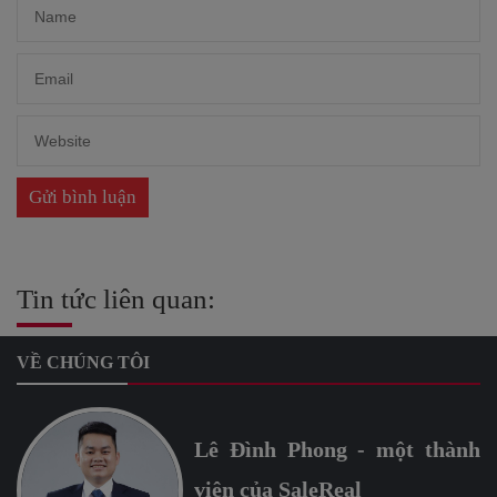
Tin tức liên quan:
VỀ CHÚNG TÔI
Lê Đình Phong - một thành
viên của SaleReal