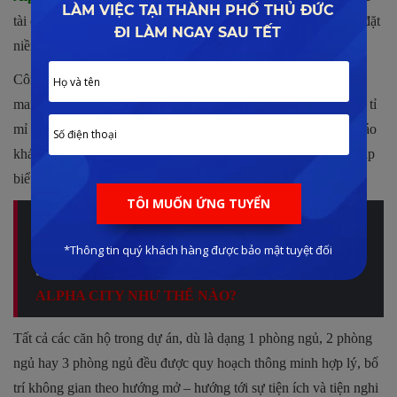
tài chính vững chắc. Qúy khách hàng hoàn toàn có thể an tâm đặt
niềm tin vào chất lượng căn hộ trong tương lai.
Công trình được thiết kế theo phong cách sang trọng hiện đại,
mang đậm hơi hướng Singapore với những đường nét lịch lãm, tỉ
mỉ xây dựng trong từng chi tiết. Đó cũng chính là yếu tố độc đáo
khác biệt, là cơ sở vững chắc để
chủ đầu tư Alpha King
tạo lập
biểu tượng mới cho tại TP.HCM.
Alpha King cái tên còn xa lạ trên thị trường bất động sản
Việt Nam. Nên bài viết sau về chủ đầu tư Alpha King có
thể quý khách quan tâm:
NỘI LỰC CHỦ ĐẦU TƯ
ALPHA CITY NHƯ THẾ NÀO?
Tất cả các căn hộ trong dự án, dù là dạng 1 phòng ngủ, 2 phòng
ngủ hay 3 phòng ngủ đều được quy hoạch thông minh hợp lý, bố
trí không gian theo hướng mở – hướng tới sự tiện ích và tiện nghi