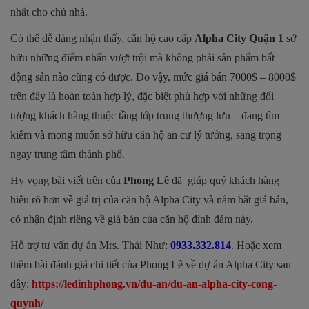
nhất cho chủ nhà.
Có thể dễ dàng nhận thấy, căn hộ cao cấp
Alpha City Quận 1
sở
hữu những điểm nhấn vượt trội mà không phải sản phẩm bất
động sản nào cũng có được. Do vậy, mức giá bán 7000$ – 8000$
trên đây là hoàn toàn hợp lý, đặc biệt phù hợp với những đối
tượng khách hàng thuộc tầng lớp trung thượng lưu – đang tìm
kiếm và mong muốn sở hữu căn hộ an cư lý tưởng, sang trọng
ngay trung tâm thành phố.
Hy vọng bài viết trên của
Phong Lê
đã giúp quý khách hàng
hiểu rõ hơn về giá trị của căn hộ Alpha City và nắm bắt giá bán,
có nhận định riêng về giá bán của căn hộ đình đám này.
Hỗ trợ tư vấn dự án Mrs. Thái Như:
0933.332.814
. Hoặc xem
thêm bài đánh giá chi tiết của Phong Lê về dự án Alpha City sau
đây:
https://ledinhphong.vn/du-an/du-an-alpha-city-cong-
quynh/