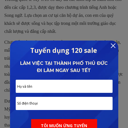
đến các cấp 1,2,3, được dạy theo chương trình tiếng Anh hoặc
Song ngữ. Lựa chọn an cư tại căn hộ dự án, con em của quý
khách sẽ được sống và học tập trong một môi trường giáo dục
chất lượng và đẳng cấp nhất.
Chưa kể ngôi trường này còn nằm ngay trong khuôn viên dự án,
mất chưa đến 3 phút di chuyển. Bé sẽ được tiếp xúc, học tập và
trải nghiệm cùng bạn bè đồng lứa đến từ nhiều quốc gia khác
nhau, sinh hoạt và lớn lên trong một môi trường thân thiện, an
toàn. Tương lai của trẻ sẽ được rộng mở hơn bao giờ hết khi được
đầu tư phát triển ngay từ bé nhờ tình yêu thương và sự quan tâm
chỉ dạy của tất cả mọi người xung quanh .
Được đầu tư xây dựng bài bản và đa dạng nhất, trường quốc tế
Mỹ Tas đầy đủ các hạng mục phục vụ cho việc học tập và rèn
luyện của học sinh: từ phòng thí nghiệm, trung tâm thể dục thể
thao cho đến lớp học đạt tiêu chuẩn Mỹ. Đội ngũ giáo viên có