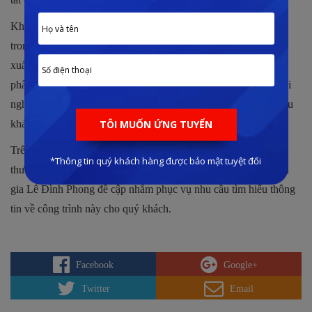
Khu đô thị của Novaland tại
Đồng Nai
được đánh giá là một
trong những nơi đáng sống và đáng để trải nghiệm lần đầu tiên
xuất hiện. Với quy mô 1.000 hecta được phân chia thành nhiều
phân khu chức năng khác nhau, hứa hẹn sẽ mang đến nhiều trải
nghiệm với những cung bậc cảm xúc tuyệt vời cho cư dân và du
khách tham quan.
Trên đây là những thông tin giới thiệu về hệ thống trung tâm
thương mại và dịch vụ Aqua Central Mall Đồng Nai do chuyên
gia Lê Đình Phong đề cập nhằm phục vụ nhu cầu tìm hiểu thông
tin về công trình này cho quý khách.
Facebook
Google+
Twitter
Email