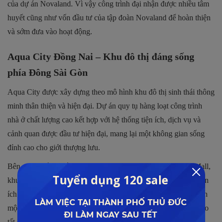
của dự án Novaland. Vì vậy công trình đại nhận được nhiều tâm
huyết cũng như vốn đầu tư của tập đoàn Novaland để hoàn thiện
và sớm đưa vào hoạt động.
Aqua City Đồng Nai – Khu đô thị đáng sống
phía Đông Sài Gòn
Aqua City được xây dựng theo mô hình khu đô thị sinh thái thông
minh thân thiện và hiện đại. Dự án quy tụ hàng loạt công trình
nhà ở chất lượng cao kết hợp với hệ thống tiện ích, dịch vụ và
cảnh quan được đầu tư hiện đại, mang lại một không gian sống
đỉnh cao cho giới thượng lưu.
Bên cạnh điểm nhấn là trung tâm thương mại Aqua Central Mall,
khu đô thị mới tại Đồng Nai còn có hàng loạt các công trình tiện
ích dịch vụ và kiến trúc mang tính biểu tượng, góp phần tạo nên
một không gian sống đẳng cấp, trở thành lựa chọn hoàn hảo cho
tất cả khách hàng tại khu vực phía Đông Sài Gòn.