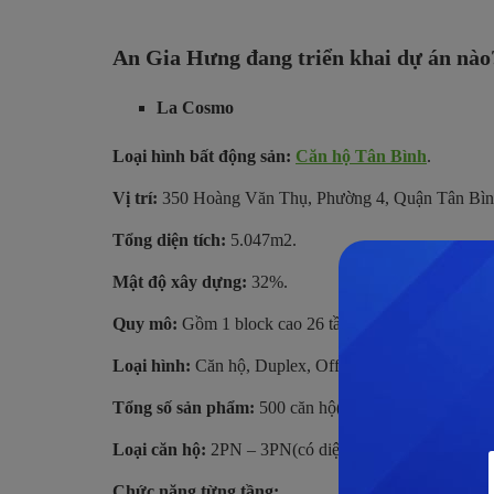
An Gia Hưng đang triển khai dự án nào
La Cosmo
Loại hình bất động sản:
Căn hộ Tân Bình
.
Vị trí:
350 Hoàng Văn Thụ, Phường 4, Quận Tân Bì
Tổng diện tích:
5.047m2.
Mật độ xây dựng:
32%.
Quy mô:
Gồm 1 block cao 26 tầng.
Loại hình:
Căn hộ, Duplex, Officetel.
Tổng số sản phẩm:
500 căn hộ(căn có gác lửng và kh
Loại căn hộ:
2PN – 3PN(có diện tích từ 62m2 – 101m
Chức năng từng tầng: