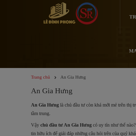
TR
MA
Trang chủ
An Gia Hưng
An Gia Hưng
An Gia Hưng
là chủ đầu tư còn khá mới mẻ trên thị t
tầm trung.
Vậy
chủ đầu tư An Gia Hưng
có uy tín như thế nào
tin hữu ích để giải đáp những câu hỏi trên của quý kh