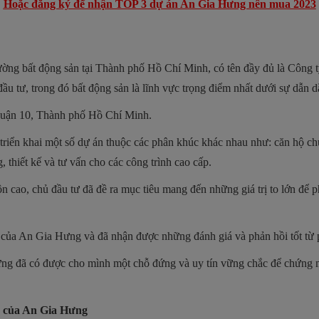
Hoặc đăng ký để nhận TOP 3 dự án An Gia Hưng nên mua 2023
rường bất động sản tại Thành phố Hồ Chí Minh, có tên đầy đủ là Côn
đầu tư, trong đó bất động sản là lĩnh vực trọng điểm nhất dưới sự dẫn
Quận 10, Thành phố Hồ Chí Minh.
triển khai một số dự án thuộc các phân khúc khác nhau như: căn hộ c
, thiết kế và tư vấn cho các công trình cao cấp.
 cao, chủ đầu tư đã đề ra mục tiêu mang đến những giá trị to lớn để 
ay của An Gia Hưng và đã nhận được những đánh giá và phản hồi tốt từ 
ưng đã có được cho mình một chỗ đứng và uy tín vững chắc để chứng 
án của An Gia Hưng