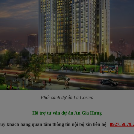
Phối cảnh dự án La Cosmo
Hỗ trợ tư vấn dự án An Gia Hưng
uý khách hàng quan tâm thông tin nội bộ xin liên hệ
–
0927.59.79.