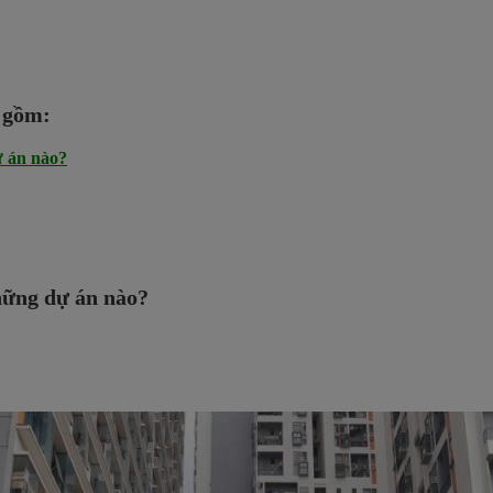
o gồm:
ự án nào?
hững dự án nào?