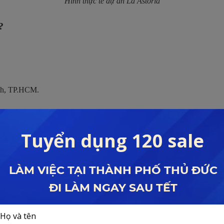
Hình thực tế dự án La Astoria
?
nh, TP.HCM.
ông có gác lửng).
2).